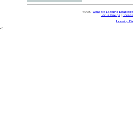
©2007
What are Learning Disabilitie
Focus Groups
|
Scenar
Learning Dis
<